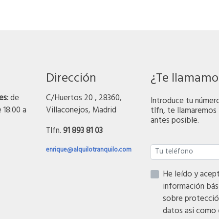
Dirección
¿Te llamamo
es:
de
C/Huertos 20 , 28360,
Introduce tu númer
e 18:00 a
Villaconejos, Madrid
tlfn, te llamaremos 
antes posible.
Tlfn.
91 893 81 03
enrique@alquilotranquilo.com
He leído y acepto
información bás
sobre protecció
datos asi como