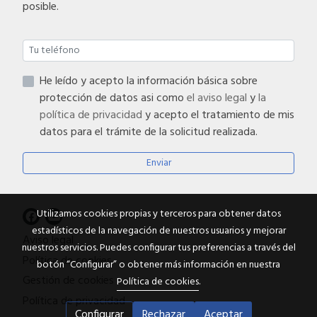
posible.
He leído y acepto la información básica sobre
protección de datos asi como
el aviso legal
y
la
política de privacidad
y acepto el tratamiento de mis
datos para el trámite de la solicitud realizada.
Enviar
Utilizamos cookies propias y terceros para obtener datos
estadísticos de la navegación de nuestros usuarios y mejorar
Aviso legal
nuestros servicios. Puedes configurar tus preferencias a través del
Política de cookies
botón “Configurar” o obtener más información en nuestra
Gestión de cookies
Política de cookies
.
Política de privacidad
Configurar
Rechazar
Aceptar