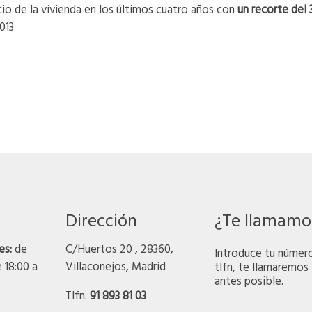
io de la vivienda en los últimos cuatro años con
un recorte del
013
Dirección
¿Te llamamo
es:
de
C/Huertos 20 , 28360,
Introduce tu númer
e 18:00 a
Villaconejos, Madrid
tlfn, te llamaremos 
antes posible.
Tlfn.
91 893 81 03