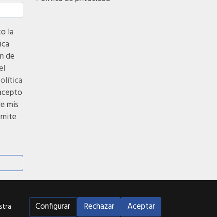
 la
ica
n de
el
política
acepto
de mis
ámite
Configurar
Rechazar
Aceptar
stra