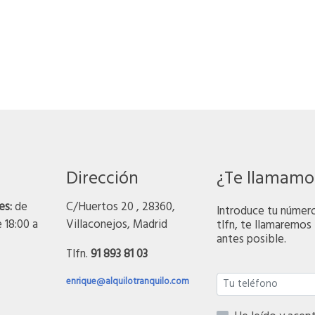
Dirección
¿Te llamamo
es:
de
C/Huertos 20 , 28360,
Introduce tu númer
e 18:00 a
Villaconejos, Madrid
tlfn, te llamaremos 
antes posible.
Tlfn.
91 893 81 03
enrique@alquilotranquilo.com