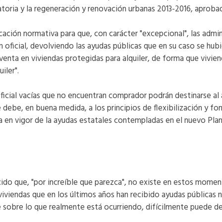
catoria y la regeneración y renovación urbanas 2013-2016, aproba
ación normativa para que, con carácter "excepcional", las admin
n oficial, devolviendo las ayudas públicas que en su caso se hubi
a venta en viviendas protegidas para alquiler, de forma que vivie
iler".
ficial vacías que no encuentran comprador podrán destinarse al a
debe, en buena medida, a los principios de flexibilización y fo
 en vigor de la ayudas estatales contempladas en el nuevo Plan 
cido que, "por increíble que parezca", no existe en estos momen
viviendas que en los últimos años han recibido ayudas públicas 
e sobre lo que realmente está ocurriendo, difícilmente puede desa