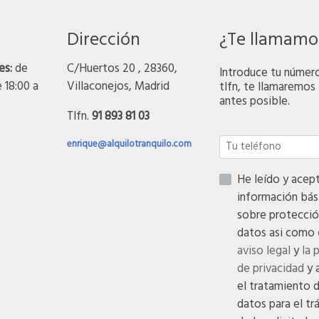
Dirección
¿Te llamamo
es:
de
C/Huertos 20 , 28360,
Introduce tu númer
e 18:00 a
Villaconejos, Madrid
tlfn, te llamaremos 
antes posible.
Tlfn.
91 893 81 03
enrique@alquilotranquilo.com
He leído y acepto
información bás
sobre protecció
datos asi como
aviso legal
y
la 
de privacidad
y 
el tratamiento 
datos para el tr