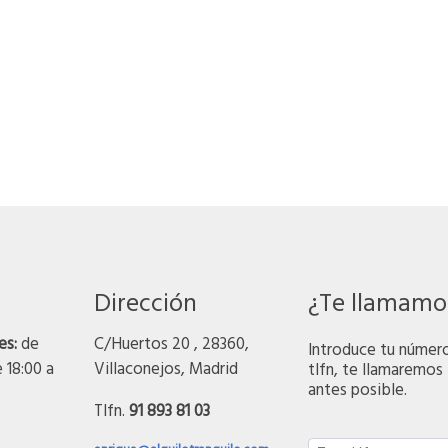
Dirección
¿Te llamamo
es:
de
C/Huertos 20 , 28360,
Introduce tu númer
e 18:00 a
Villaconejos, Madrid
tlfn, te llamaremos 
antes posible.
Tlfn.
91 893 81 03