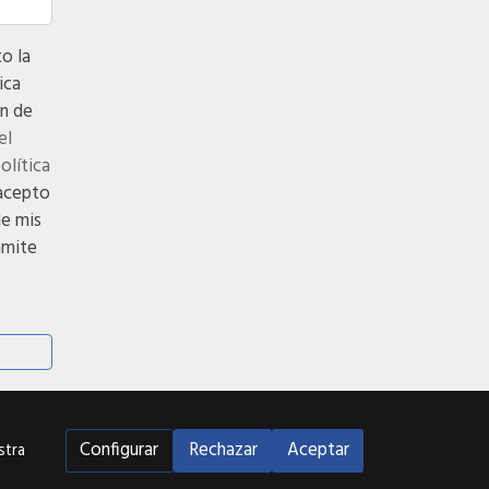
 la
ica
n de
el
política
acepto
de mis
ámite
Configurar
Rechazar
Aceptar
stra