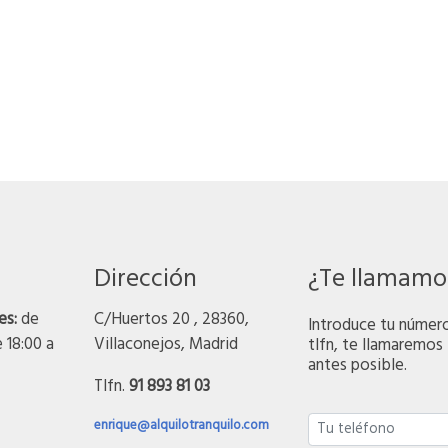
Dirección
¿Te llamamo
es:
de
C/Huertos 20 , 28360,
Introduce tu númer
e 18:00 a
Villaconejos, Madrid
tlfn, te llamaremos 
antes posible.
Tlfn.
91 893 81 03
enrique@alquilotranquilo.com